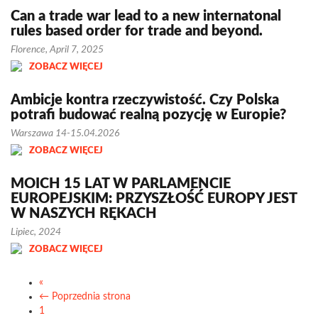
Can a trade war lead to a new internatonal
rules based order for trade and beyond.
Florence, April 7, 2025
ZOBACZ WIĘCEJ
Ambicje kontra rzeczywistość. Czy Polska
potrafi budować realną pozycję w Europie?
Warszawa 14-15.04.2026
ZOBACZ WIĘCEJ
MOICH 15 LAT W PARLAMENCIE
EUROPEJSKIM: PRZYSZŁOŚĆ EUROPY JEST
W NASZYCH RĘKACH
Lipiec, 2024
ZOBACZ WIĘCEJ
«
← Poprzednia strona
1