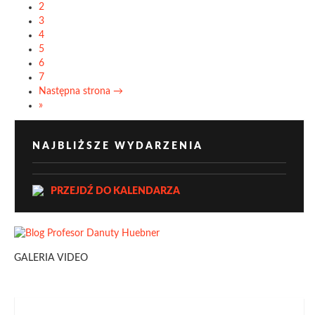
2
3
4
5
6
7
Następna strona →
»
NAJBLIŻSZE WYDARZENIA
PRZEJDŹ DO KALENDARZA
GALERIA VIDEO