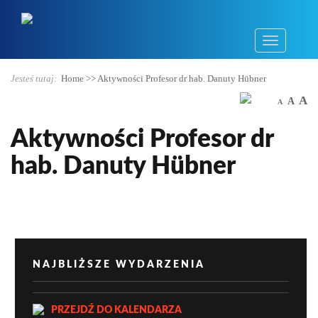
Jesteś tutaj:
Home
>>
Aktywności Profesor dr hab. Danuty Hübner
A
A
A
Aktywności Profesor dr
hab. Danuty Hübner
NAJBLIŻSZE WYDARZENIA
PRZEJDŹ DO KALENDARZA