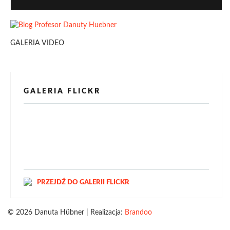
GALERIA VIDEO
GALERIA FLICKR
[alpine-phototile-for-flickr src="user"
uid="123811298@N03" imgl="fancybox"
style="bookshelf" row="3" size="160" num="6"
shadow="1" highlight="1" curve="1" align="center"
max="100" nocredit="1"]
PRZEJDŹ DO GALERII FLICKR
© 2026 Danuta Hübner | Realizacja:
Brandoo