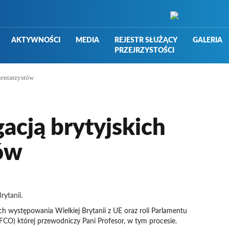
AKTYWNOŚCI
MEDIA
REJESTR SŁUŻĄCY
GALERIA
PRZEJRZYSTOŚCI
mentarzystów
acją brytyjskich
ów
rytanii.
h występowania Wielkiej Brytanii z UE oraz roli Parlamentu
CO) której przewodniczy Pani Profesor, w tym procesie.