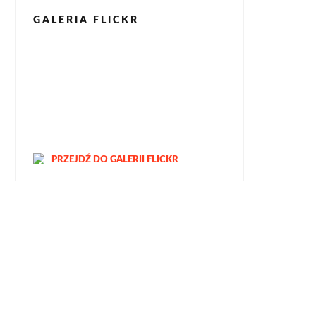
GALERIA FLICKR
[alpine-phototile-for-flickr src="user"
uid="123811298@N03" imgl="fancybox"
style="bookshelf" row="3" size="160"
num="6" shadow="1" highlight="1"
curve="1" align="center" max="100"
nocredit="1"]
PRZEJDŹ DO GALERII FLICKR