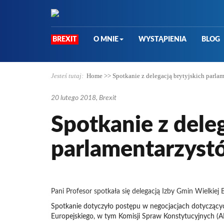
BREXIT
O MNIE
WYSTĄPIENIA
BLOG
Jesteś tutaj:
Home
>>
Spotkanie z delegacją brytyjskich parla
20 lutego 2018
, Brexit
Spotkanie z deleg
parlamentarzyst
Pani Profesor spotkała się delegacją Izby Gmin Wielkiej B
Spotkanie dotyczyło postępu w negocjacjach dotyczącyc
Europejskiego, w tym Komisji Spraw Konstytucyjnych (AF