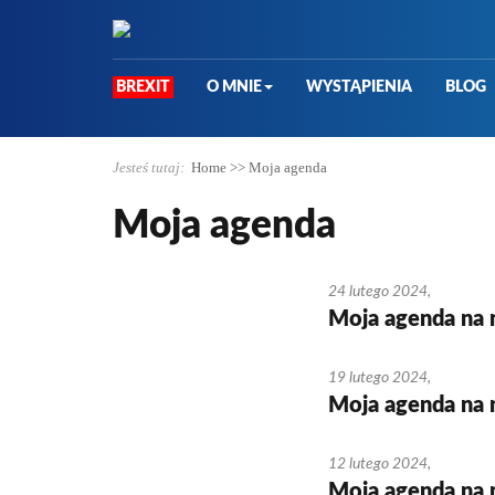
BREXIT
O MNIE
WYSTĄPIENIA
BLOG
Jesteś tutaj:
Home
>>
Moja agenda
Moja agenda
24 lutego 2024
,
Moja agenda na 
19 lutego 2024
,
Moja agenda na 
12 lutego 2024
,
Moja agenda na 