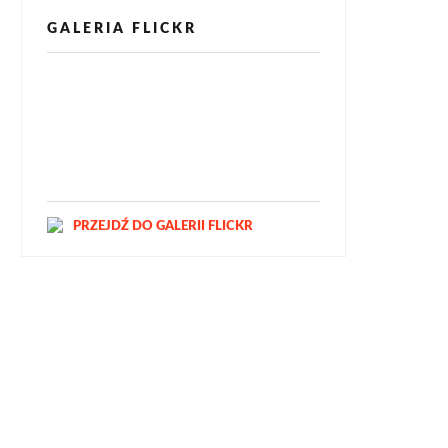
GALERIA FLICKR
[alpine-phototile-for-flickr src="user"
uid="123811298@N03" imgl="fancybox"
style="bookshelf" row="3" size="160"
num="6" shadow="1" highlight="1"
curve="1" align="center" max="100"
nocredit="1"]
PRZEJDŹ DO GALERII FLICKR