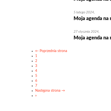
5 lutego 2024
,
Moja agenda na 
27 stycznia 2024
,
Moja agenda na 
← Poprzednia strona
1
2
3
4
5
6
7
Następna strona →
»